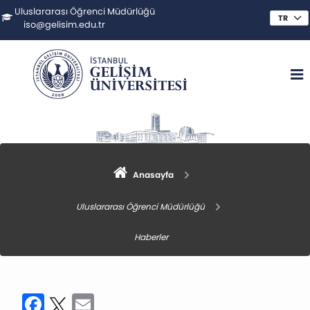
Uluslararası Öğrenci Müdürlüğü
iso@gelisim.edu.tr
Anasayfa
Uluslararası Öğrenci Müdürlüğü
Haberler
Facebook
Twitter
Email