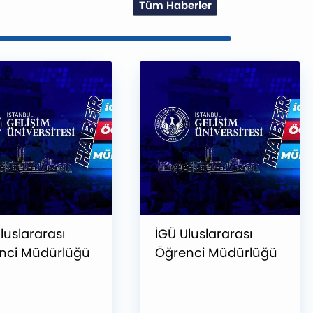
Tüm Haberler
luslararası
İGÜ Uluslararası
nci Müdürlüğü
Öğrenci Müdürlüğü
 Dubai’de !
Ekibi Fas’ta !