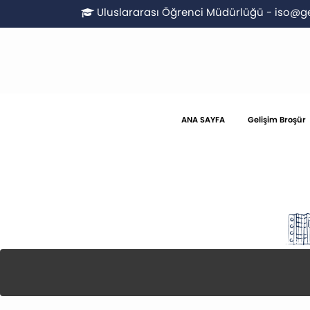
Uluslararası Öğrenci Müdürlüğü
-
iso@ge
ANA SAYFA
Gelişim Broşür