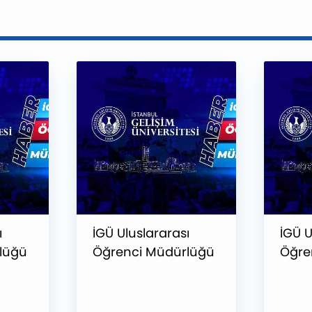
ı
İGÜ Uluslararası
İGÜ U
lüğü
Öğrenci Müdürlüğü
Öğre
Ekibi Marakeş’te !
Ekibi