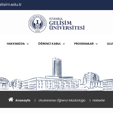
lisim.edu.tr
HAKKIMIZDA
ÖĞRENCİ KABUL
PROGRAMLAR
ULU
Anasayfa
Uluslararası Öğrenci Müdürlüğü
Haberler